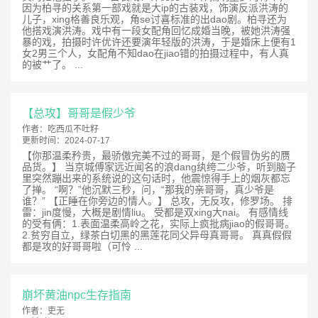
因为柏寻的关系第一部戏就是大ip的古装戏，饰演反派洪涛的
儿子，xing格善良乐观，角se讨喜标准的出dao剧。柏寻还为
他搭戏演洪涛。戏中有一段女配角回忆成婚当晚，被她洪涛强
暴的戏，拍摄时许优许还要演年轻版的洪涛，于是婚床上便有1
女2男三个人，女配角不知dao在jiao错的拍摄过程中，有人真
的被艹了。 ...
【总攻】哥哥是假少爷
作者：
吃西瓜不吐籽
更新时间：
2024-07-17
【你那温柔矜贵，最骄傲完美不过的哥哥，是个假冒伪劣的赝
品货。】 当京城傅家远近闻名的浪dang纨绔二少爷，听到脑子
里突然蹦出来的系统说的这句话时，他震惊得手上的烟灰都忘
了掸。 “啊？”他沉默三秒，问，“那我的亲哥哥，真少爷是
谁？” 【正睡在你旁边的情人。】 总攻，无反攻，修罗场。 排
雷：jin度慢，大概是剧情liu。 受都是双xing大nai。 有感情线
的受有俩：1.表面温柔高岭之花，实际上疯批病jiao的假哥哥。
2.贫穷自立，绿茶白切黑的黑莲花同父异母真哥哥。 真真假假
都是攻的好哥哥啦（可怜 ...
崩坏黄油npc生存指南
作者：
吏无