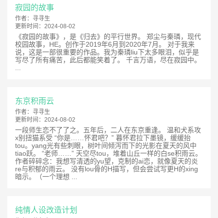
寂园的故事
作者：
寻寻生
更新时间：
2024-08-02
《寂园的故事》，是《归去》的平行世界。 郑尘与秦璘，现代
校园故事，HE。创作于2019年6月到2020年7月。 对于我来
说，这是一部很重要的作品。我为秦璘liu下太多眼泪，似乎是
写尽了所有痛苦，此后都能笑着了。 千言万语，尽在寂园中。
...
东京积雨云
作者：
寻寻生
更新时间：
2024-08-02
一段师生恋不了了之。五年后，二人在东京重逢。 温和犬系攻
x别扭猫系受 “你是……怀君吧？” 暮怀君拉下墨镜，缓缓抬
tou。yang光有些刺眼，树叶间倾泻而下的光影在夏天的风中
tiao跃。 “老师……” 天空尽tou，堆着山丘一样的白se积雨云。
作者碎碎念：我想写清透的yu望，克制的ai恋，就像夏天的炎
re与积郁的雨云。 没有lou骨的H描写，但会尝试写更H的xing
暗示。（一个理想 ...
纯情人设改造计划