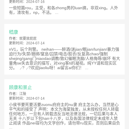
更新时间：
2024-07-16
一些短篇rou，主受，和各zhong男的luan搞，非双xing。人外
有，渣攻有，np，不洁。 ...
嵇康
作者：
就要放屁屁
更新时间：
2024-07-14
nV1，玩个刑警。 neihan——醉酒/迷jian/眠jian/lunjian/暴力强
迫行为/失禁/捆绑/窒息/囚禁/电击/胶衣/反复高chao/强制
shejing/gang门niaodao调教/致幻催眠洗脑/人格侮辱/崩坏 有大
量角se失去意识的描写，对xing客ti的凝视。纯YY请和现实区
分。 ╭?╭?欢迎jiaoliu呀！ai留言ai你们！ ...
顾康和景止
作者：
江陵
更新时间：
2024-07-14
小侯爷要死要活要zuonu府府主的nu隶 府主怎么办，当然是心
平气和的接受了 声明：本文为海棠独发，从未授权任何人转载
任何地方，一旦有人转载违反当地法律法规，一切后果与本人
无关 十八岁以下包han十八岁，以及各国法律规定未成年人禁
止阅读 作品nei容均为文学创作，请勿带ru现实，否则后果自负
...