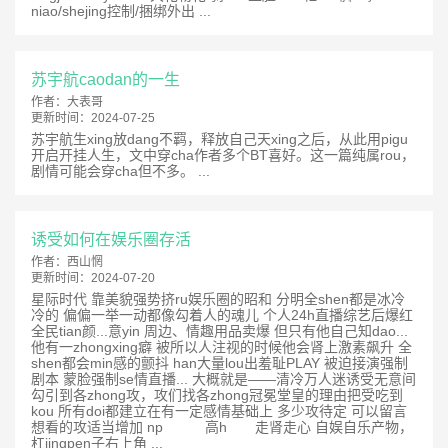
niao/shejing控制/捆绑外出 ...
苏宇航caodan的一生
作者：
大表哥
更新时间：
2024-07-25
苏宇航生xing放dang不羁，释放自己天xing之后，从此用pigu
开启开挂人生，文中穿cha作者多个BT喜好。这一篇纯属rou，
剧情可能会穿cha但不多。 ...
诱受如何在娱乐圈存活
作者：
西山惘
更新时间：
2024-07-20
星际时代 靠美貌强势挤ru娱乐圈的昭和 分明全shen都是冰冷
冷的 偏偏一举一动都像勾着人的魂儿 个人24h直播综艺后爆红
全民tian颜...意yin 周边、情趣用品卖爆 但只有他自己知dao...
他有一zhongxing癖 被所以人注视的时候他会肾上激素飙升 全
shen都会min感的颤抖 han大量lou出羞耻PLAY 被迫接演强制
剧本 蒙脸强制se情直播... 大概就是——清冷万人迷诱受无意间
勾引到各zhong攻，攻们找各zhong冠冕堂皇的理由把受吃到
kou 所有doi都建立在有一定感情基础上 多少攻待定 可以留言
想看的攻适当增加 np 高h 走肾走心 自娱自乐产物，
杠jingpen子右上角 ...