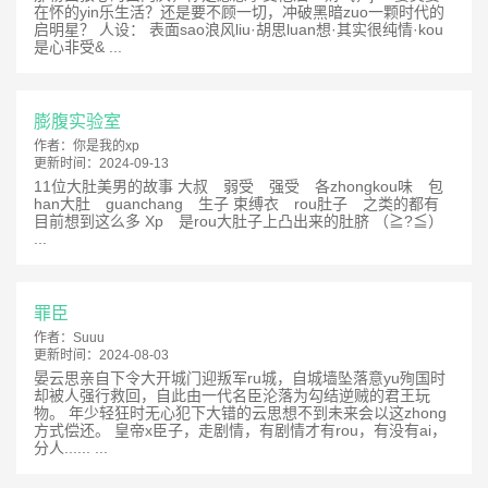
在怀的yin乐生活？还是要不顾一切，冲破黑暗zuo一颗时代的
启明星？ 人设： 表面sao浪风liu·胡思luan想·其实很纯情·kou
是心非受& ...
膨腹实验室
作者：
你是我的xp
更新时间：
2024-09-13
11位大肚美男的故事 大叔 弱受 强受 各zhongkou味 包
han大肚 guanchang 生子 束缚衣 rou肚子 之类的都有
目前想到这么多 Xp 是rou大肚子上凸出来的肚脐 （≧?≦）
...
罪臣
作者：
Suuu
更新时间：
2024-08-03
晏云思亲自下令大开城门迎叛军ru城，自城墙坠落意yu殉国时
却被人强行救回，自此由一代名臣沦落为勾结逆贼的君王玩
物。 年少轻狂时无心犯下大错的云思想不到未来会以这zhong
方式偿还。 皇帝x臣子，走剧情，有剧情才有rou，有没有ai，
分人...... ...