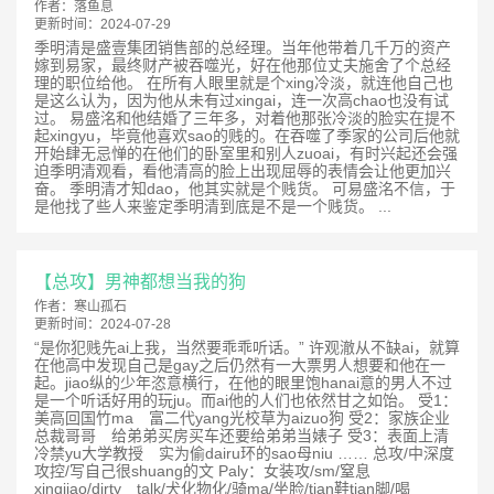
作者：
落鱼息
更新时间：
2024-07-29
季明清是盛壹集团销售部的总经理。当年他带着几千万的资产
嫁到易家，最终财产被吞噬光，好在他那位丈夫施舍了个总经
理的职位给他。 在所有人眼里就是个xing冷淡，就连他自己也
是这么认为，因为他从未有过xingai，连一次高chao也没有试
过。 易盛洺和他结婚了三年多，对着他那张冷淡的脸实在提不
起xingyu，毕竟他喜欢sao的贱的。在吞噬了季家的公司后他就
开始肆无忌惮的在他们的卧室里和别人zuoai，有时兴起还会强
迫季明清观看，看他清高的脸上出现屈辱的表情会让他更加兴
奋。 季明清才知dao，他其实就是个贱货。 可易盛洺不信，于
是他找了些人来鉴定季明清到底是不是一个贱货。 ...
【总攻】男神都想当我的狗
作者：
寒山孤石
更新时间：
2024-07-28
“是你犯贱先ai上我，当然要乖乖听话。” 许观澈从不缺ai，就算
在他高中发现自己是gay之后仍然有一大票男人想要和他在一
起。jiao纵的少年恣意横行，在他的眼里饱hanai意的男人不过
是一个听话好用的玩ju。而ai他的人们也依然甘之如饴。 受1：
美高回国竹ma 富二代yang光校草为aizuo狗 受2：家族企业
总裁哥哥 给弟弟买房买车还要给弟弟当婊子 受3：表面上清
冷禁yu大学教授 实为偷dairu环的sao母niu …… 总攻/中深度
攻控/写自己很shuang的文 Paly：女装攻/sm/窒息
xingjiao/dirty talk/犬化物化/骑ma/坐脸/tian鞋tian脚/喝