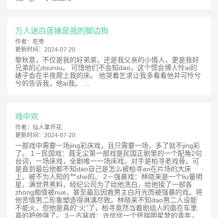
万人迷白莲婊是我的脚边狗
作者：
吃枣
更新时间：
2024-07-20
黎秋意，不仅是我的好弟弟，还是我父亲的小情人，更是我好
兄弟的心tourou。 可惜他们不会知dao，这个惯会博人怜ai的
婊子会在半夜爬上我的床。 他哭着乞求让我多看看他并可怜兮
兮的告诉我，他ai我。 ...
戏中欢
作者：
仙人掌开花
更新时间：
2024-07-20
一部戏中需要一场jing彩床戏，且只需要一场，多了就不jing彩
了。 1－民国戏：聂无尘第一部戏是民国正剧里的一个配角2句
台词，一场床戏，全剧唯一一场床戏，对手是柏寻老戏骨。可
是直到最后他都不知dao自己是怎么被柏寻an在片场的大床
上，被不为人知的艹she的。 2－强暴戏：林晓来是一个liu量明
星，满世界黑料，经纪公司为了给他洗白，给他接了一部各
zhong痴情被nue，甚至最后因救男主白月光而被强暴的戏。将
他苦情男二形象塑造得淋漓尽致。林晓来不知dao男二人设能
不能火，但他是真的“火”了，柏寻竟然当着剧组人的面在车里
真的把他强了。 3－古装戏：许优优一个怀揣明星梦的青年，