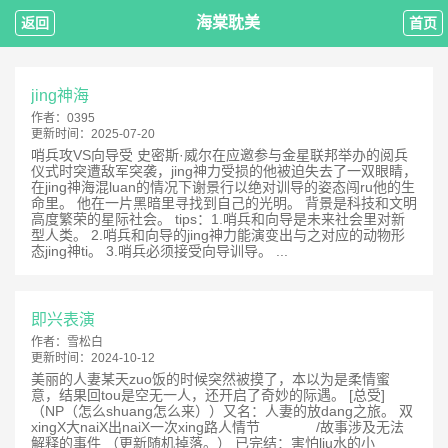
海棠耽美
返回
首页
jing神海
作者：
0395
更新时间：
2025-07-20
哨兵攻VS向导受 史密斯·威尔在应邀参与金星联邦举办的阅兵
仪式时突遭敌军突袭，jing神力受损的他被迫失去了一双眼睛，
在jing神海混luan的情况下谢景行以绝对训导的姿态闯ru他的生
命里。 他在一片黑暗里寻找到自己的光明。 背景是科技和文明
高度繁荣的星际社会。 tips：1.哨兵和向导是未来社会里对新
型人类。 2.哨兵和向导的jing神力能演变出与之对应的动物形
态jing神ti。 3.哨兵必须接受向导训导。 ...
即兴表演
作者：
雪松白
更新时间：
2024-10-12
美丽的人妻某天zuo饭的时候突然被摸了，本以为是柔情蜜
意，结果回tou是空无一人，还开启了奇妙的际遇。 [总受]
（NP（怎么shuang怎么来））又名：人妻的放dang之旅。 双
xingX大naiX出naiX一次xing路人情节 /故事涉及无法
解释的事件 （更新随机掉落。） 已完结：害怕liu水的小