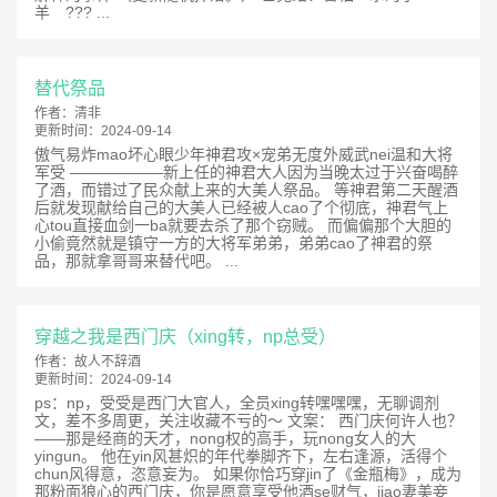
羊 ??? ...
替代祭品
作者：
清非
更新时间：
2024-09-14
傲气易炸mao坏心眼少年神君攻×宠弟无度外威武nei温和大将
军受 ——————新上任的神君大人因为当晚太过于兴奋喝醉
了酒，而错过了民众献上来的大美人祭品。 等神君第二天醒酒
后就发现献给自己的大美人已经被人cao了个彻底，神君气上
心tou直接血剑一ba就要去杀了那个窃贼。 而偏偏那个大胆的
小偷竟然就是镇守一方的大将军弟弟，弟弟cao了神君的祭
品，那就拿哥哥来替代吧。 ...
穿越之我是西门庆（xing转，np总受）
作者：
故人不辞酒
更新时间：
2024-09-14
ps：np，受受是西门大官人，全员xing转嘿嘿嘿，无聊调剂
文，差不多周更，关注收藏不亏的～ 文案： 西门庆何许人也？
——那是经商的天才，nong权的高手，玩nong女人的大
yingun。 他在yin风甚炽的年代拳脚齐下，左右逢源，活得个
chun风得意，恣意妄为。 如果你恰巧穿jin了《金瓶梅》，成为
那粉面狼心的西门庆，你是愿意享受他酒se财气，jiao妻美妾