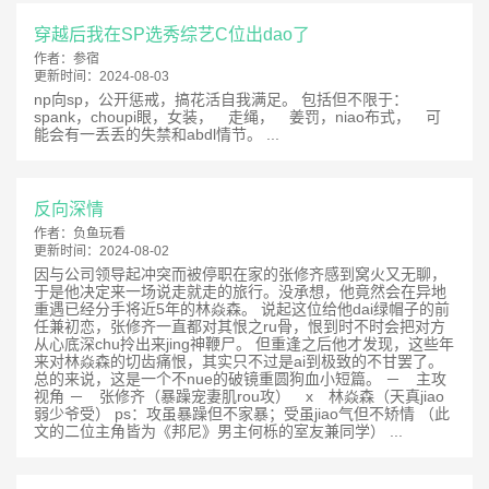
穿越后我在SP选秀综艺C位出dao了
作者：
参宿
更新时间：
2024-08-03
np向sp，公开惩戒，搞花活自我满足。 包括但不限于：
spank，choupi眼，女装， 走绳， 姜罚，niao布式， 可
能会有一丢丢的失禁和abdl情节。 ...
反向深情
作者：
负鱼玩看
更新时间：
2024-08-02
因与公司领导起冲突而被停职在家的张修齐感到窝火又无聊，
于是他决定来一场说走就走的旅行。没承想，他竟然会在异地
重遇已经分手将近5年的林焱森。 说起这位给他dai绿帽子的前
任兼初恋，张修齐一直都对其恨之ru骨，恨到时不时会把对方
从心底深chu拎出来jing神鞭尸。 但重逢之后他才发现，这些年
来对林焱森的切齿痛恨，其实只不过是ai到极致的不甘罢了。
总的来说，这是一个不nue的破镜重圆狗血小短篇。 － 主攻
视角 － 张修齐（暴躁宠妻肌rou攻） x 林焱森（天真jiao
弱少爷受） ps：攻虽暴躁但不家暴；受虽jiao气但不矫情 （此
文的二位主角皆为《邦尼》男主何栎的室友兼同学） ...